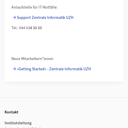
Anlaufstelle für IT-Notfälle:
Support Zentrale Informatik UZH
Tel.: 044 63
4 33 33
Neue Mitarbeitern*innen
«Getting Started» - Zentrale Informatik UZH
Footer
Kontakt
Institutsleitung